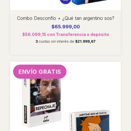
Combo Desconfío + ¿Qué tan argentino sos?
$65.999,00
$56.099,15
con
Transferencia o depósito
3
cuotas sin interés de
$21.999,67
ENVÍO GRATIS