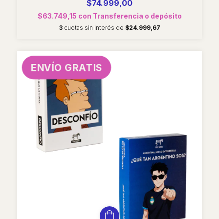
$74.999,00
$63.749,15
con
Transferencia o depósito
3
cuotas sin interés de
$24.999,67
ENVÍO GRATIS