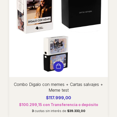
Combo Digalo con memes + Cartas salvajes +
Meme test
$117.999,00
$100.299,15
con
Transferencia o depósito
3
cuotas sin interés de
$39.333,00