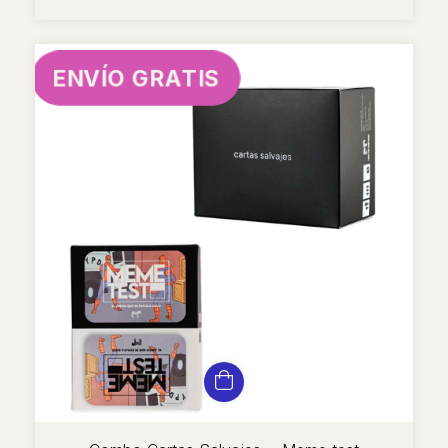
ENVÍO GRATIS