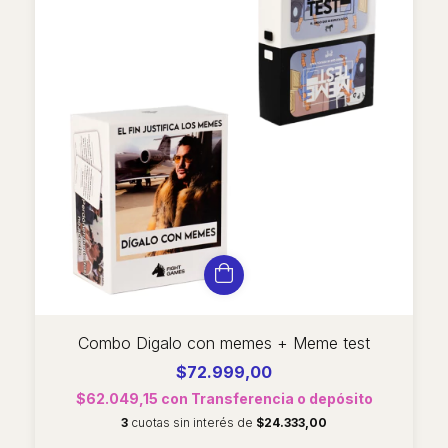
Combo Digalo con memes + Meme test
$72.999,00
$62.049,15
con
Transferencia o depósito
3
cuotas sin interés de
$24.333,00