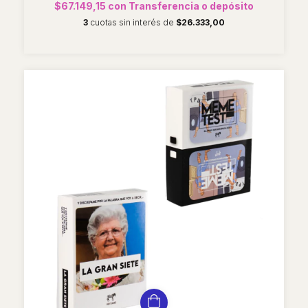
$67.149,15
con
Transferencia o depósito
3
cuotas sin interés de
$26.333,00