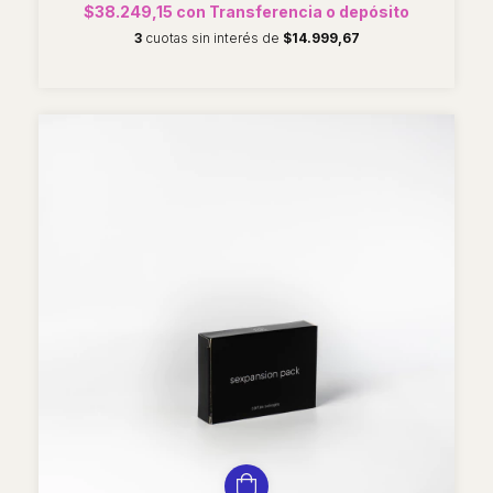
$38.249,15
con
Transferencia o depósito
3
cuotas sin interés de
$14.999,67