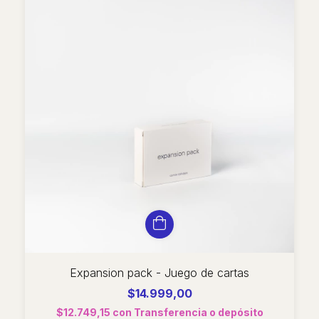
Expansion pack - Juego de cartas
$14.999,00
$12.749,15
con
Transferencia o depósito