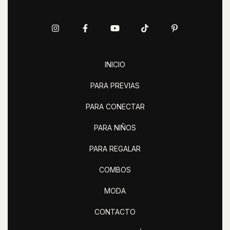
INICIO
PARA PREVIAS
PARA CONECTAR
PARA NIÑOS
PARA REGALAR
COMBOS
MODA
CONTACTO