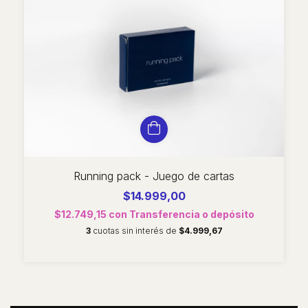
Running pack - Juego de cartas
$14.999,00
$12.749,15
con
Transferencia o depósito
3
cuotas sin interés de
$4.999,67