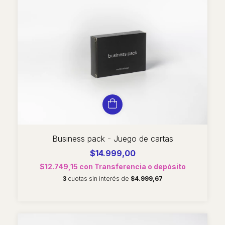
Business pack - Juego de cartas
$14.999,00
$12.749,15
con
Transferencia o depósito
3
cuotas sin interés de
$4.999,67