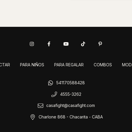
CTAR
PARA NIÑOS
PARA REGALAR
COMBOS
MOD
541170588428
4555-3262
casafight@casafight.com
Charlone 868 - Chacarita - CABA