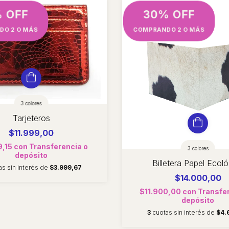
 OFF
30% OFF
DO 2 O MÁS
COMPRANDO 2 O MÁS
3 colores
Tarjeteros
$11.999,00
9,15
con
Transferencia o
3 colores
depósito
Billetera Papel Ecoló
as sin interés de
$3.999,67
$14.000,00
$11.900,00
con
Transfer
depósito
3
cuotas sin interés de
$4.