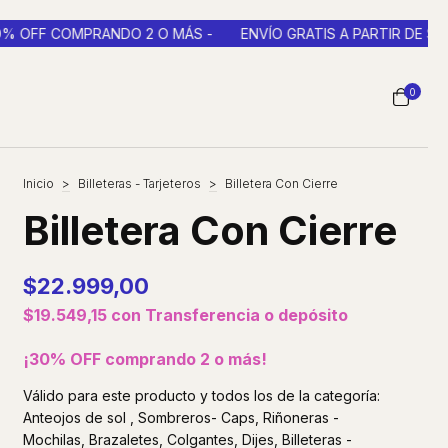
O 2 O MÁS -
ENVÍO GRATIS A PARTIR DE $50.000 EN CABA Y G
0
Inicio
>
Billeteras - Tarjeteros
>
Billetera Con Cierre
Billetera Con Cierre
$22.999,00
$19.549,15
con
Transferencia o depósito
¡30% OFF comprando 2 o más!
Válido para este producto y todos los de la categoría:
Anteojos de sol , Sombreros- Caps, Riñoneras -
Mochilas, Brazaletes, Colgantes, Dijes, Billeteras -