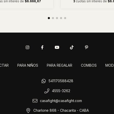
as sin interés de
$6.666,67
3
cuotas sin interés de
$6.
CTAR
PARA NIÑOS
PARA REGALAR
COMBOS
MOD
541170588428
4555-3262
casafight@casafight.com
Charlone 868 - Chacarita - CABA