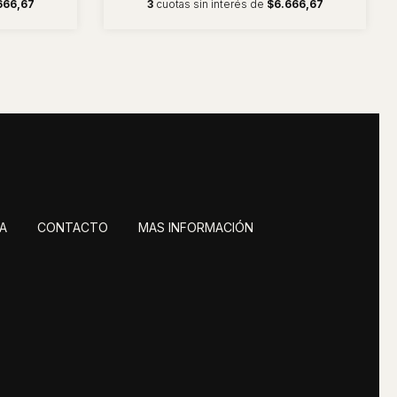
666,67
3
cuotas sin interés de
$6.666,67
A
CONTACTO
MAS INFORMACIÓN