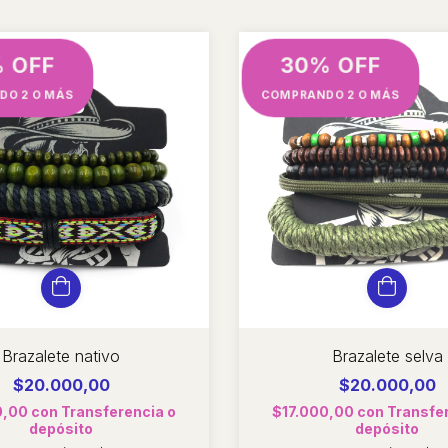
 OFF
30% OFF
DO 2 O MÁS
COMPRANDO 2 O MÁS
Brazalete nativo
Brazalete selva
$20.000,00
$20.000,00
0,00
con
Transferencia o
$17.000,00
con
Transfe
depósito
depósito