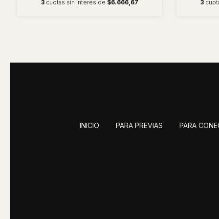
3
cuotas sin interés de
$6.666,67
3
cuot
INICIO
PARA PREVIAS
PARA CONE