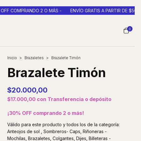
OMPRANDO 2 O MÁS -
ENVÍO GRATIS A PARTIR DE $50.000 EN 
0
Inicio
>
Brazaletes
>
Brazalete Timón
Brazalete Timón
$20.000,00
$17.000,00
con
Transferencia o depósito
¡30% OFF comprando 2 o más!
Válido para este producto y todos los de la categoría:
Anteojos de sol , Sombreros- Caps, Riñoneras -
Mochilas, Brazaletes, Colgantes, Dijes, Billeteras -