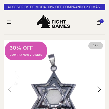
ACCESORIOS DE MODA 30% OFF COMPRANDO 2 O MÁS -
E
0
1
/
4
30% OFF
COMPRANDO 2 O MÁS