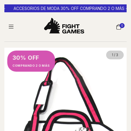
ACCESORIOS DE MODA 30% OFF COMPRANDO 2 O MÁS -
E
0
1
/
3
30% OFF
COMPRANDO 2 O MÁS