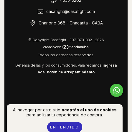
4555-3262
casafight@casafight.com
Charlone 868 - Chacarita - CABA
© Copyright Casafight - 30718731832 - 2026
Todos los derechos reservados.
Defensa de las y los consumidores. Para reclamos
ingresá
acá.
Botón de arrepentimiento
Al navegar por este sitio
aceptás el uso de cookies
para agilizar tu experiencia de compra.
ENTENDIDO