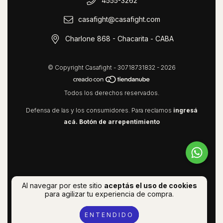
4555-3262
casafight@casafight.com
Charlone 868 - Chacarita - CABA
© Copyright Casafight - 30718731832 - 2026
Todos los derechos reservados.
Defensa de las y los consumidores. Para reclamos
ingresá
acá.
Botón de arrepentimiento
Al navegar por este sitio
aceptás el uso de cookies
para agilizar tu experiencia de compra.
ENTENDIDO